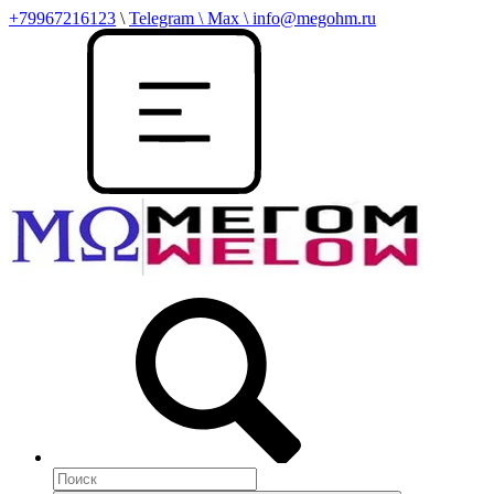
+79967216123
\
Telegram \ Max \ info@megohm.ru