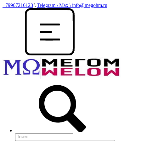
+79967216123
\
Telegram \ Max \ info@megohm.ru