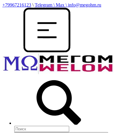
+79967216123
\
Telegram \ Max \ info@megohm.ru