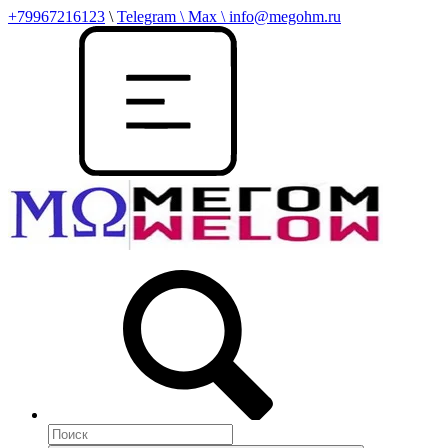
+79967216123
\
Telegram \ Max \ info@megohm.ru