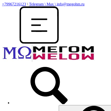
+79967216123
\
Telegram \ Max \ info@megohm.ru