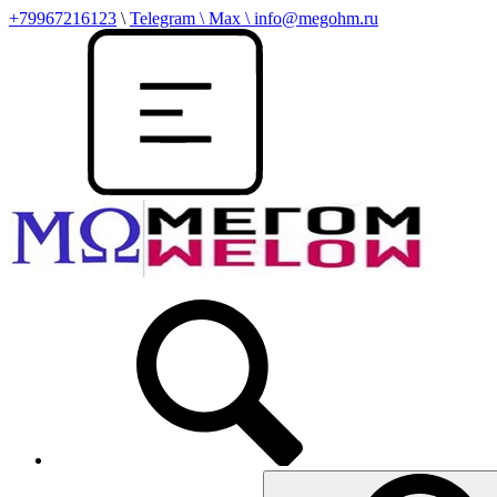
+79967216123
\
Telegram \ Max \ info@megohm.ru