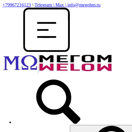
+79967216123
\
Telegram \ Max \ info@megohm.ru