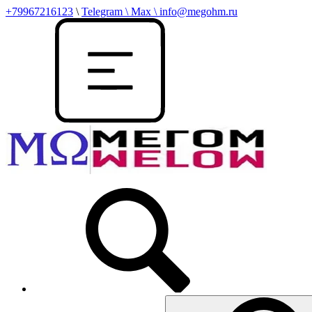
+79967216123
\
Telegram \ Max \ info@megohm.ru