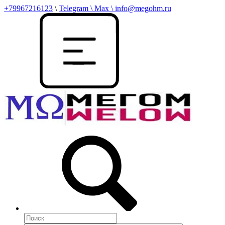
+79967216123
\
Telegram \ Max \ info@megohm.ru