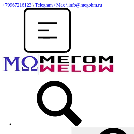
+79967216123
\
Telegram \ Max \ info@megohm.ru