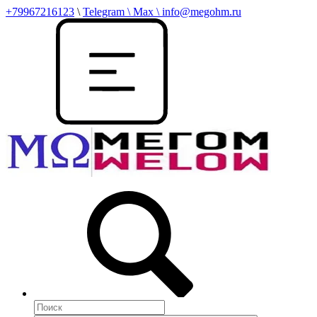
+79967216123
\
Telegram \ Max \ info@megohm.ru