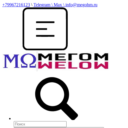
+79967216123
\
Telegram \ Max \ info@megohm.ru