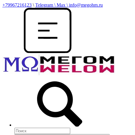
+79967216123
\
Telegram \ Max \ info@megohm.ru