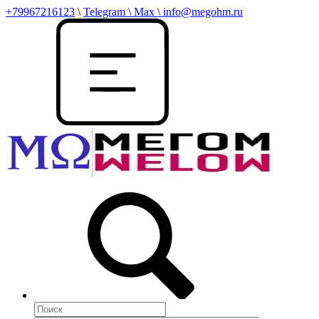
+79967216123
\
Telegram \ Max \ info@megohm.ru