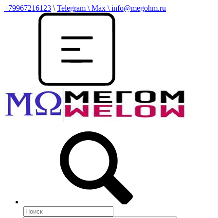
+79967216123
\
Telegram \ Max \ info@megohm.ru