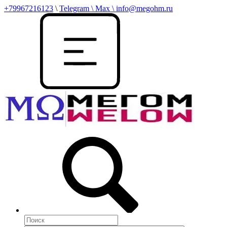
+79967216123
\
Telegram \ Max \ info@megohm.ru