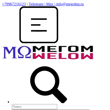
+79967216123
\
Telegram \ Max \ info@megohm.ru