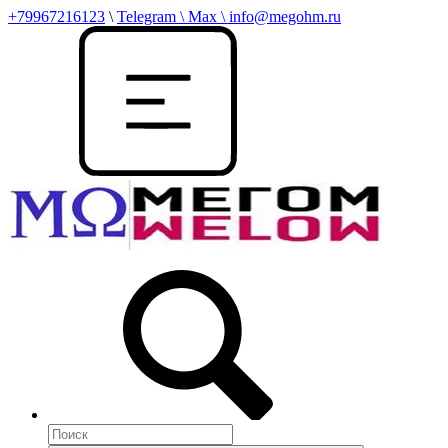
+79967216123
\
Telegram \ Max \ info@megohm.ru