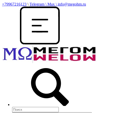
+79967216123
\
Telegram \ Max \ info@megohm.ru