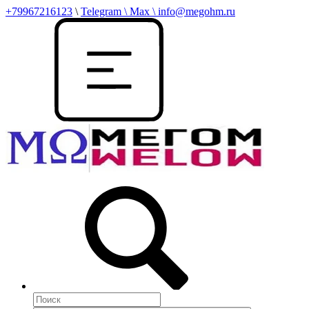
+79967216123
\
Telegram \ Max \ info@megohm.ru