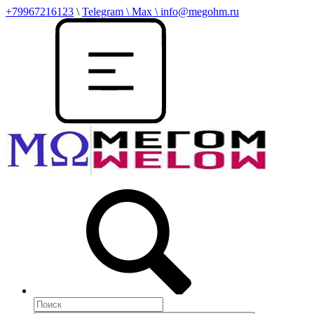
+79967216123
\
Telegram \ Max \ info@megohm.ru