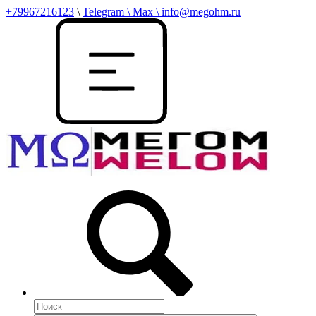
+79967216123
\
Telegram \ Max \ info@megohm.ru