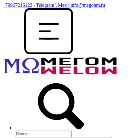
+79967216123
\
Telegram \ Max \ info@megohm.ru