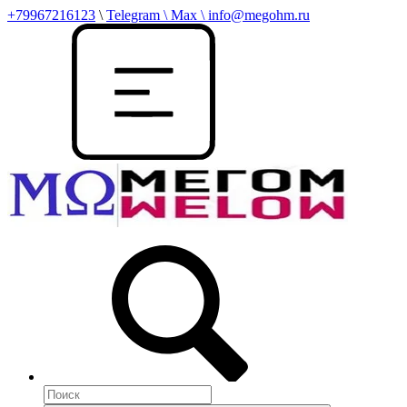
+79967216123
\
Telegram \ Max \ info@megohm.ru