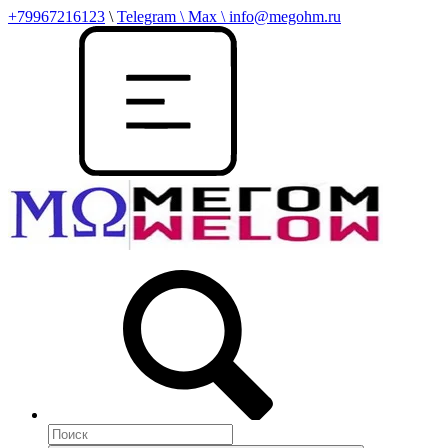
+79967216123
\
Telegram \ Max \ info@megohm.ru