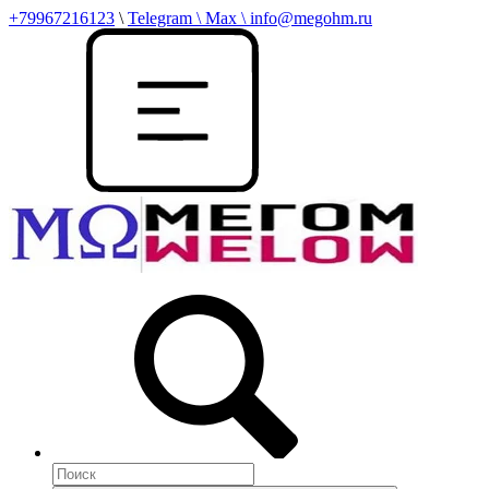
+79967216123
\
Telegram \ Max \ info@megohm.ru