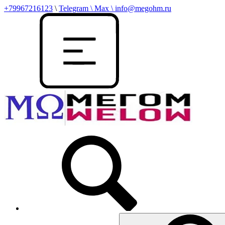
+79967216123
\
Telegram \ Max \ info@megohm.ru