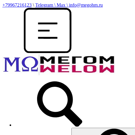
+79967216123
\
Telegram \ Max \ info@megohm.ru