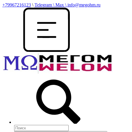
+79967216123
\
Telegram \ Max \ info@megohm.ru