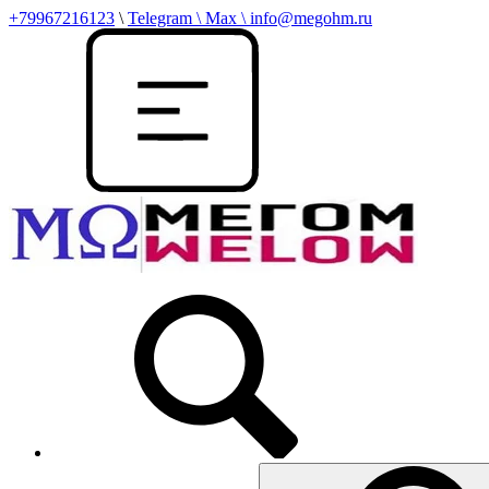
+79967216123
\
Telegram \ Max \ info@megohm.ru