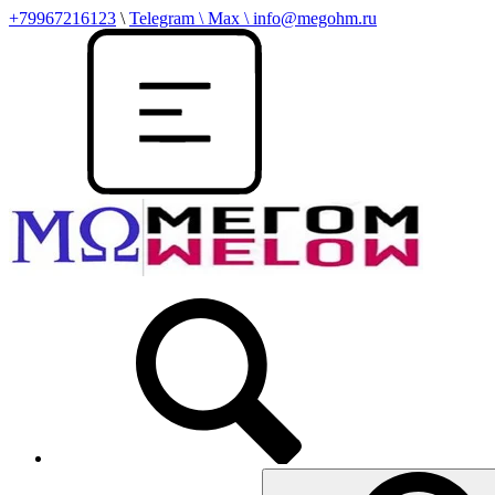
+79967216123
\
Telegram \ Max \ info@megohm.ru