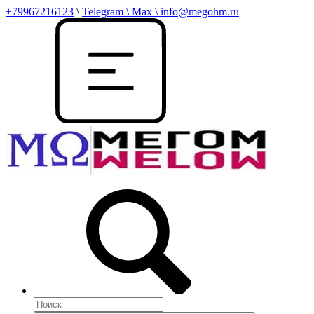
+79967216123
\
Telegram \ Max \ info@megohm.ru