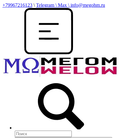
+79967216123
\
Telegram \ Max \ info@megohm.ru