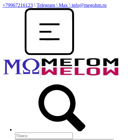
+79967216123
\
Telegram \ Max \ info@megohm.ru