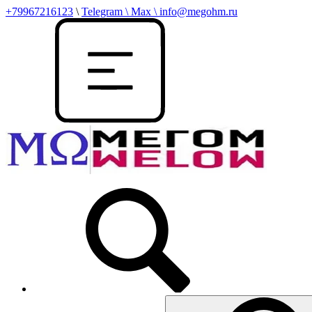
+79967216123
\
Telegram \ Max \ info@megohm.ru