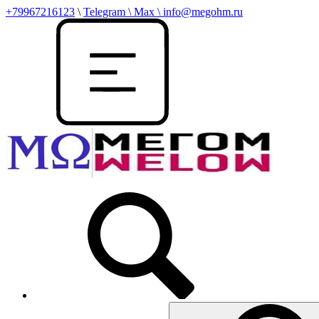
+79967216123
\
Telegram \ Max \ info@megohm.ru