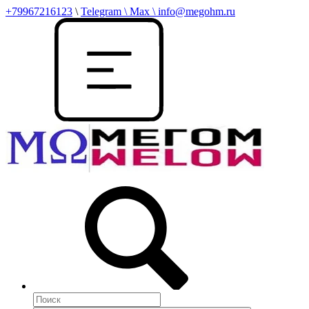
+79967216123
\
Telegram \ Max \ info@megohm.ru