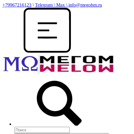
+79967216123
\
Telegram \ Max \ info@megohm.ru