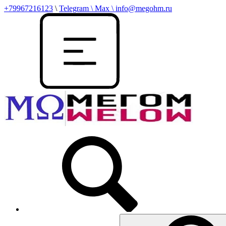
+79967216123
\
Telegram \ Max \ info@megohm.ru