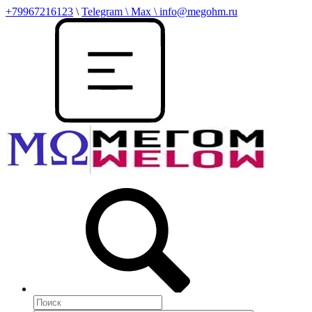
+79967216123
\
Telegram \ Max \ info@megohm.ru