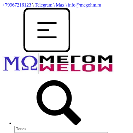
+79967216123
\
Telegram \ Max \ info@megohm.ru