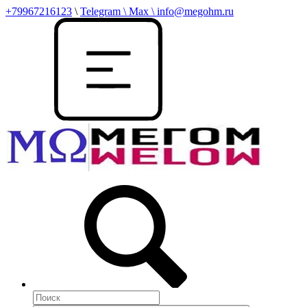
+79967216123
\
Telegram \ Max \ info@megohm.ru