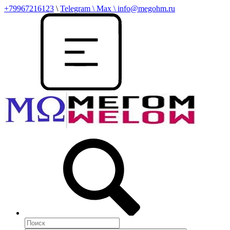
+79967216123
\
Telegram \ Max \ info@megohm.ru