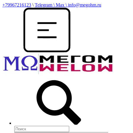
+79967216123
\
Telegram \ Max \ info@megohm.ru