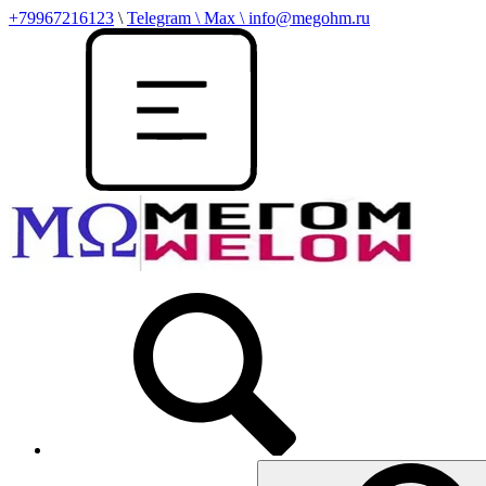
+79967216123
\
Telegram \ Max \ info@megohm.ru