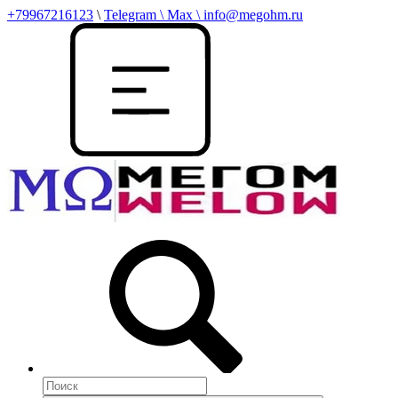
+79967216123
\
Telegram \ Max \ info@megohm.ru