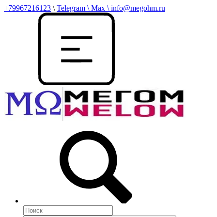
+79967216123
\
Telegram \ Max \ info@megohm.ru