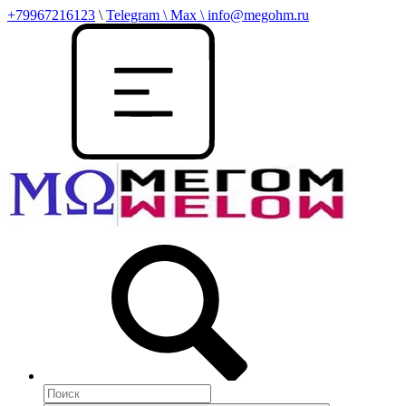
+79967216123
\
Telegram \ Max \ info@megohm.ru