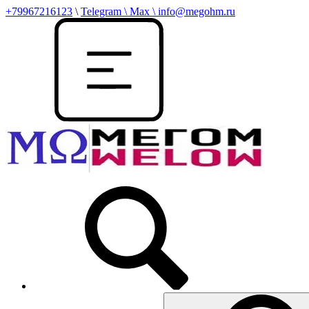
+79967216123
\
Telegram \ Max \ info@megohm.ru