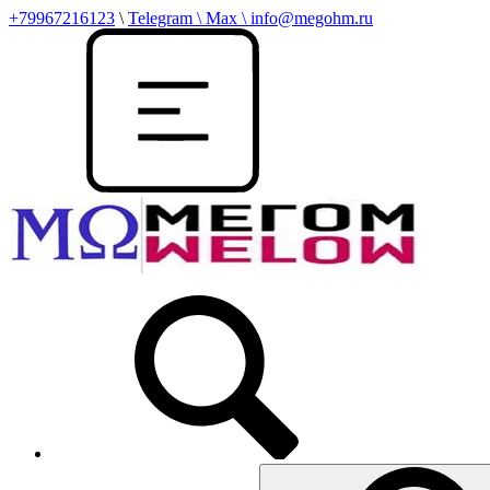
+79967216123
\
Telegram \ Max \ info@megohm.ru